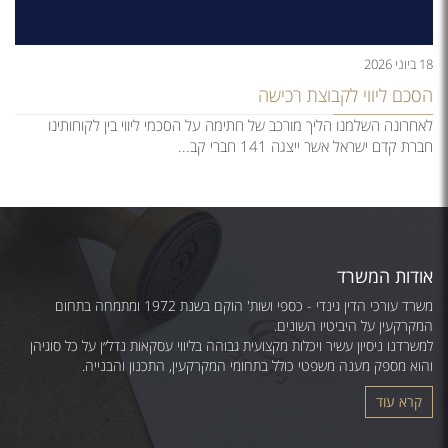
18 ביוני 2026
הסכם ליווי לקבוצת רכישה
לאחרונה השלמנו הליך מורכב של חתימה על הסכמי ליווי בין לקוחותינו
חברת קדם ישראל אשר ייצגה 141 חברי קב...
אודות המשרד
משרד עורכי הדין גינדי - כספי ושות' הוקם בשנת 1972 ומתמחה בתחום
המקרקעין על היביטיו השונים.
למשרדנו ניסיון עשיר ויכלות מקצועית גבוהה בליווי עסקאות נדל״ן על כל סוגיהן
והוא מספק מענה משפטי כולל בתחומי המקרקעין, התכנון והבנייה.
קרא עוד