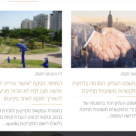
17 בנובמבר 2020
משפט העליון: הסכמה בלחיצת
המחוזי: הפקת "אישור עירייה ל
התקשרות משפטית מחייבת
מהווה מצג לפיו לא תהיה מניע
להאריך תוקפו לאחר פקיעתו
שפט העליון הכיר בהסכמה של
 יד" כהתקשרות משפטית מחייבת
במסגרת עסקאות מקרקעין למכירת זכו
דרישת המסוימ...
בנכס, וכתנאי לביצוע העברת זכויות ב
בלשכת רישום המקרקעין (&quo...