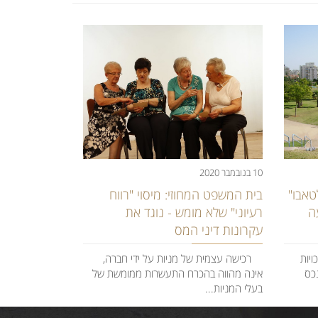
10 בנובמבר 2020
טאבו"
​בית המשפט המחוזי: מיסוי "רווח
ה
רעיוני" שלא מומש - נוגד את
עקרונות דיני המס
יות
רכישה עצמית של מניות על ידי חברה,
נכס
אינה מהווה בהכרח התעשרות ממומשת של
בעלי המניות...