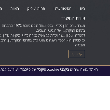
בית
הסיפור שלנו
תחומי עיסוק
הצוות
הו
אודות המשרד
משרד עורכי הדין גינדי - כספי ושות' הוקם בשנת 1972 ומתמחה
בתחום המקרקעין על היביטיו השונים.
למשרדנו ניסיון עשיר ויכלות מקצועית גבוהה בליווי עסקאות נדל״ן על
כל סוגיהן והוא מספק מענה משפטי כולל בתחומי המקרקעין, התכנו
והבנייה.
קרא עוד
האתר עושה שימוש בקבצי cookie, פיקסל של פייסבוק ועוד על מנת להבטיח חוויה מיטבית באתר. המשך גלישתך מהווה הסכמה לשימוש בכלים אלה. פרטים נוספים ניתן למצוא
Instagram
Youtube
LinkedIn
Twitter
Facebook
Newsletter