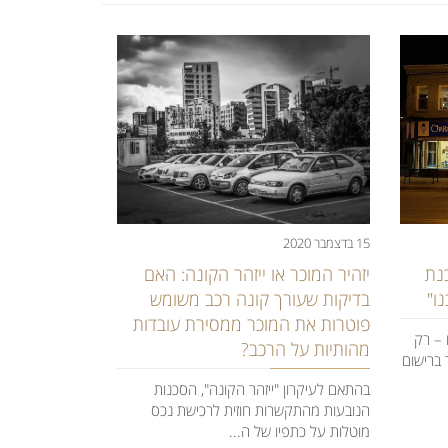
15 בדצמבר 2020
נת
יזהיר המוכר או ייזהר הקונה: האם
ו"
בדיקות שעורך קונה רכב משומש
פוטרות את המוכר ממסירת עובדות
 – רק
מהותיות על הרכב?
 ברישום
בהתאם לעיקרון "ייזהר הקונה", הסכנות
הנובעות מהתקשרות חוזית לרכישת נכס
מוטלות על כתפיו של ה...