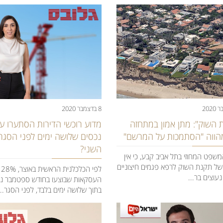
8 בדצמבר 2020
ת השוק": מתן אמון במתחזה
מדוע רוכשי הדירות הסתערו ע
מהווה "הסתמכות על המרשם"
נכסים שלושה ימים לפני הסגר
השני?
פט המחוזי בתל אביב קבע, כי אין
של תקנת השוק לרפא פגמים חיצוניים
לפי
עוצים בר...
העסקאות שבוצעו בחודש ספטמבר נ
בתוך שלושה ימים בלבד, לפני הסגר...