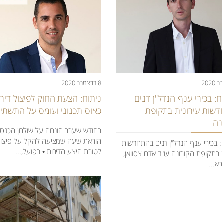
8 בדצמבר 2020
: בכירי ענף הנדל"ן דנים
ניתוח: ​הצעת החוק לפיצול דירו
שות עירונית בתקופת
כאוס תכנוני ועומס על התשתיו
נה
בחודש שעבר הונחה על שולחן הכנס
הוראת שעה שמציעה להקל על פיצול 
 בכירי ענף הנדל"ן דנים בהתחדשות
לטובת היצע הדירות • בפועל,...
 בתקופת הקורונה עו"ד אדם צסוואן,
א...