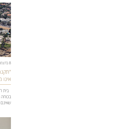
8 בדצמבר 2020
​"תקנ
אינו 
בית המש
בכוחה 
שאינם נ