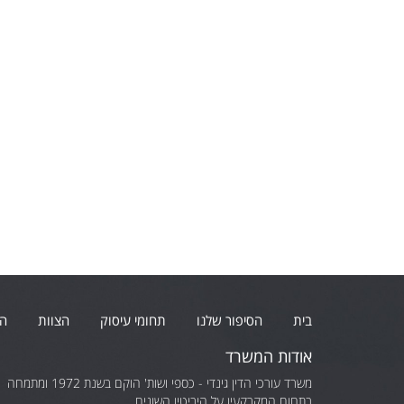
בית
הסיפור שלנו
תחומי עיסוק
הצוות
הו
אודות המשרד
משרד עורכי הדין גינדי - כספי ושות' הוקם בשנת 1972 ומתמחה
בתחום המקרקעין על היביטיו השונים.