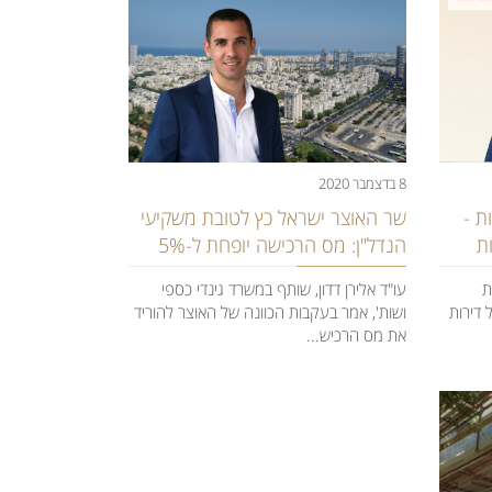
8 בדצמבר 2020
ת -
שר האוצר ישראל כץ לטובת משקיעי
ת
הנדל"ן: מס הרכישה יופחת ל-5%
ת
עו"ד אלירן דדון, שותף במשרד גינדי כספי
דירות
ושות', אמר בעקבות הכוונה של האוצר להוריד
את מס הרכיש...