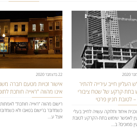
22 בדצמבר 2020
אישור זכויות מטעם חברה משכ
 העליון חייב עירייה להתיר
אינו מהווה "ראייה חותכת לתוכנ
 בתת-קרקע של שטח ציבורי
 לטובת חניון פרטי
רישום מהווה "ראייה חותכת" לאמתותו
כשמדובר ברישום בטאבו ולא כשמדובר
נית איחוד וחלוקה עשויה לחייב בעלי
אצל ע...
ן לאפשר שימוש בתת-הקרקע לטובת
 סמוכים?​ ב...