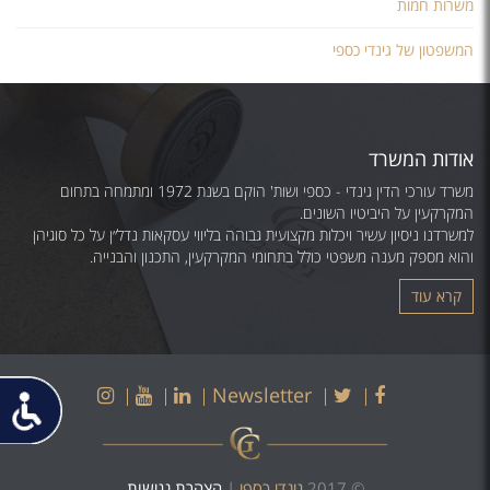
משרות חמות
המשפטון של גינדי כספי
אודות המשרד
משרד עורכי הדין גינדי - כספי ושות' הוקם בשנת 1972 ומתמחה בתחום
המקרקעין על היביטיו השונים.
למשרדנו ניסיון עשיר ויכלות מקצועית גבוהה בליווי עסקאות נדל״ן על כל סוגיהן
והוא מספק מענה משפטי כולל בתחומי המקרקעין, התכנון והבנייה.
קרא עוד
פתח
Instagram
Youtube
LinkedIn
Twitter
Facebook
Newsletter
תפריט
נגישות
© 2017
גינדי כספי
|
הצהרת נגישות