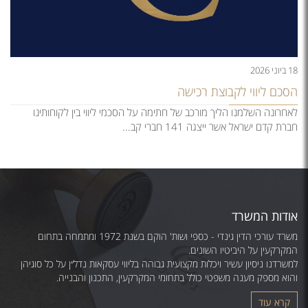
18 ביוני 2026
הסכם ליווי לקבוצת רכישה
לאחרונה השלמנו הליך מורכב של חתימה על הסכמי ליווי בין לקוחותינו
חברת קדם ישראל אשר ייצגה 141 חברי קב...
אודות המשרד
משרד עורכי הדין גינדי - כספי ושות' הוקם בשנת 1972 ומתמחה בתחום
המקרקעין על היביטיו השונים.
למשרדנו ניסיון עשיר ויכלות מקצועית גבוהה בליווי עסקאות נדל״ן על כל סוגיהן
והוא מספק מענה משפטי כולל בתחומי המקרקעין, התכנון והבנייה.
קרא עוד