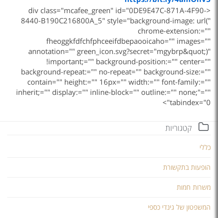
<div class="mcafee_green" id="0DE9E47C-871A-4F90-
8440-B190C216800A_5" style="background-image: url("
chrome-extension:=""
fheoggkfdfchfphceeifdbepaooicaho="" images=""
annotation="" green_icon.svg?secret="mgybrp&quot;)"
!important;="" background-position:="" center=""
background-repeat:="" no-repeat="" background-size:=""
contain="" height:="" 16px="" width:="" font-family:=""
inherit;="" display:="" inline-block="" outline:="" none;"=""
tabindex="0">
קטגוריות
כללי
הופעות בתקשורת
משרות חמות
המשפטון של גינדי כספי