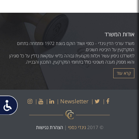
אודות המשרד
משרד עורכי הדין גינדי - כספי ושות' הוקם בשנת 1972 ומתמחה בתחום
המקרקעין על היביטיו השונים.
למשרדנו ניסיון עשיר ויכלות מקצועית גבוהה בליווי עסקאות נדל״ן על כל סוגיהן
והוא מספק מענה משפטי כולל בתחומי המקרקעין, התכנון והבנייה.
קרא עוד
פתח
Instagram
Youtube
LinkedIn
Twitter
Facebook
Newsletter
תפריט
נגישות
© 2017
גינדי כספי
|
הצהרת נגישות