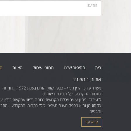
בית
הסיפור שלנו
תחומי עיסוק
הצוות
הו
אודות המשרד
משרד עורכי הדין גינדי - כספי ושות' הוקם בשנת 1972 ומתמחה
בתחום המקרקעין על היביטיו השונים.
למשרדנו ניסיון עשיר ויכלות מקצועית גבוהה בליווי עסקאות נדל״ן על
כל סוגיהן והוא מספק מענה משפטי כולל בתחומי המקרקעין, התכנו
והבנייה.
קרא עוד