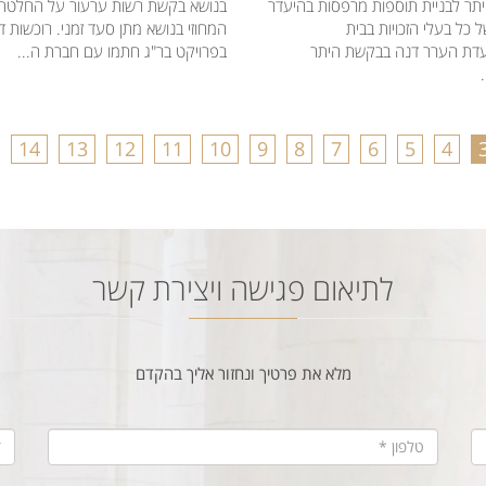
בנושא בקשת רשות ערעור על החלטת
תר לבניית תוספות מרפסות בהיעדר
המחוזי בנושא מתן סעד זמני. רוכשות ד
כל בעלי הזכויות בבית
בפרויקט בר"ג חתמו עם חברת ה...
עדת הערר דנה בבקשת היתר
14
13
12
11
10
9
8
7
6
5
4
לתיאום פגישה ויצירת קשר
מלא את פרטיך ונחזור אליך בהקדם