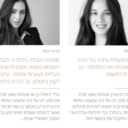
6 ביוני 2024
המקומית עתרה נגד ועדת
מזמינת העבודה גילתה כי הקבל
ינתה את החלטתה - כך
השתמש בשיטה חסכונית שהפ
ית המשפט
העלויות בעשרות אחוזים - וביק
לקצץ בתשלום. כך הכריע ביהמ
לה רבינוביץ מנתחת באתר מרכז
עו"ד דניאלה בן ישי מנתחת באתר מרכז
 פסק דינו של בית המשפט המחוזי
את פסק דינו של בית המשפט המחוזי,
תו כבית משפט לעניינים מנהליים
נדרש להכריע בסכסוך בין שתי חברות ק
היתר, בעתירה נגד החלטת ועדת הערר
באשר לכספים ששולמו לאחת מהן, במ
התקבלו שתי בקשות למת...
הסכם "פאושלי" שנחת...