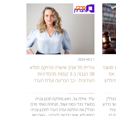
1 במאי 2024
ס מושכר
עיריית תל אביב אישרה פרויקט תמ"א
 את
38 הגבוה ב-3 קומות מהמדיניות
יהמ"ש
העירונית - כך הכריעה ועדת הערר
נדל"ן
עו"ד איילת צור, ראש מחלקת תכנון ובנייה
שר נדרש
במשרד גינדי כספי ושות', מנתחת באתר מרכז
כחי
הנדל"ן את החלטת ועדת הערר לתכנון ובנייה
 בין
במחוז ת"א, אשר נדרשה להכריע - האם ראוי