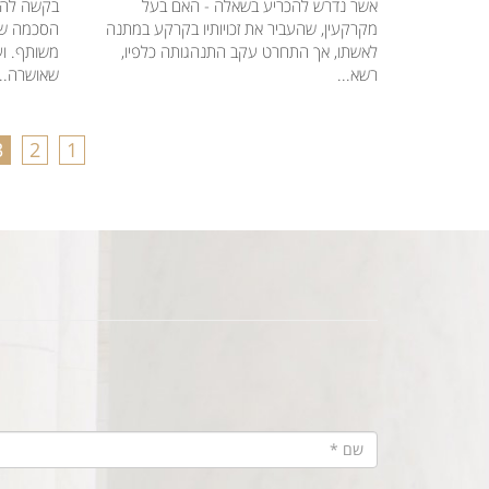
אשר נדרש להכריע בשאלה - האם בעל
בקשה להי
מקרקעין, שהעביר את זכויותיו בקרקע במתנה
הסכמה של 
לאשתו, אך התחרט עקב התנהגותה כלפיו,
משותף. ו
רשא...
שאושרה...
3
2
1