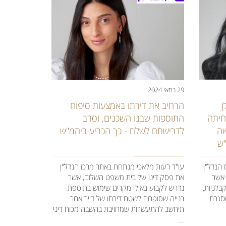
29 במאי 2024
ן
הרחיב את דירתו באמצעות סיפוח
חיתה
התוספות שבנו השכנים, וסרב
שה
לדרישתם לשלם - כך הכריע ביהמ"ש
"ש
 הנדל"ן
עו"ד רעות מלאכי מנתחת באתר מרכז הנדל"ן
 אשר
את פסק דינו של בית משפט השלום, אשר
בלניות,
נדרש לקבוע באילו מקרים שימוש בתוספת
סגרת
בנייה שסופחה לשטח דירתו של דייר אחר
תיחשב להתעשרות שמחויבת בהשבה מכוח דיני
...