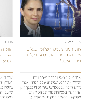
16 ביוני 2024
19 ביוני 2024
הוועדה 
אותו המגרש נמכר לשלושה בעלים
הערר שש
שונים - מי מהם הוכר כבעליו על ידי
הכריע ב
בית המשפט?
עו"ד דניא
עו"ד סיגל מיכאלי מנתחת באתר מרכז
הנדל"ן את
הנדל"ן את החלטת בית המשפט המחוזי, אשר
בחיפה בשב
נדרש להכריע בסכסוך בין בעלי זכויות במקרקעין
שדן, בין 
שהתקשרו בעסקאות נוגדות ביחס לאותם
במסגרתה 
מקרקעין. הבעלים המקורי של הקרקע...