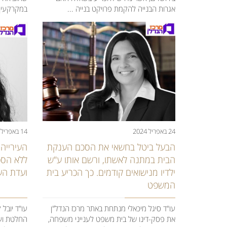
במקרקעין'
אגרות הבנייה להקמת פרויקט בנייה ...
24 באפריל 2024
14 באפריל 2024
הבעל ביטל בחשאי את הסכם הענקת
העירייה
הבית במתנה לאשתו, ורשם אותו ע"ש
ללא הסכ
ילדיו מנישואים קודמים. כך הכריע בית
ועדת הע
המשפט
עו"ד סיגל מיכאלי מנתחת באתר מרכז הנדל"ן
עו"ד יובל
את פסק-דינו של בית משפט לענייני משפחה,
החלטת ועד