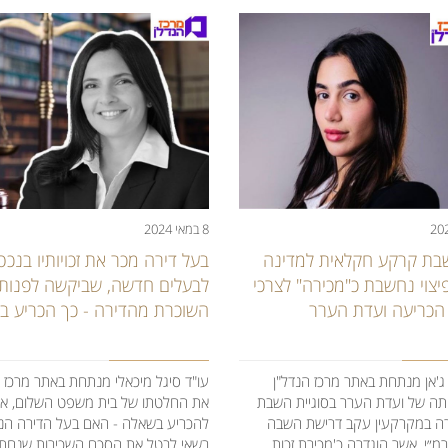
8 במאי 2024
בעל דירה מכר את זכויותיו בנכ
ת קרקע חקלאית למדינה
לבעלים חדשה, שביקשה לפנות
יצוי נחשבת כ"מכירה" לצרכי
השוכרת מהדירה - כך הכריע ב
הכריעה ועדת הערר
עו"ד סיגל מיכאלי מנתחת באתר מרכז ה
 ג'אן מנתחת באתר מרכז הנדל"ן
את החלטתו של בית משפט השלום, א
ה של ועדת הערר בסוגיית השבת
להכריע בשאלה - האם בעל הדירה הנו
ירה במקרקעין עקב דרישת השבה
רשאי לבטל את הסכם השכירות שנחתם
מ״י, אשר הוגדרה כ'מכירת זכות