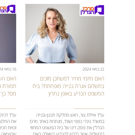
16 במאי 2024
22 במאי 2024
האם השב
האם מיזמי מחיר למשתכן מזכים
תמורת פ
בתשלום אגרת בנייה מופחתת? בית
מס? כך 
המשפט הכריע באופן נחרץ
עו"ד דנית
עו"ד איילת צור, ראש מחלקת תכנון ובנייה
את החלטת
במשרד גינדי כספי ושות', מנתחת באתר מרכז
זכויות חכ
הנדל"ן את פסק דינו של בית המשפט המחוזי
שהוציאה ר
בירושלים, אשר נדרש להכריע בשאלה האם