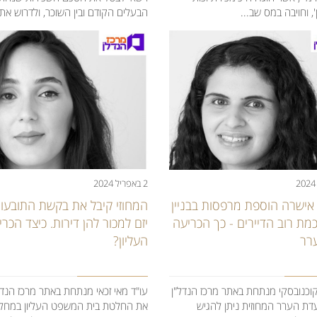
הבעלים הקודם ובין השוכר, ולדרוש את .
, וחויבה במס שב...
2 באפריל 2024
המחוזי קיבל את בקשת התובעות
 אישרה הוספת מרפסות בבניין
יזם למכור להן דירות. כיצד הכרי
מת רוב הדיירים - כך הכריעה
העליון?
רר
עו"ד מאי זכאי מנתחת באתר מרכז הנדל
 קוכנובסקי מנתחת באתר מרכז הנדל"ן
את החלטת בית המשפט העליון במחל
ת הערר המחוזית ניתן להגיש