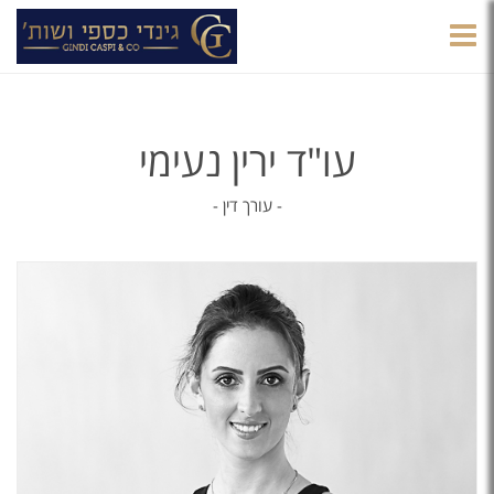
הצגת
תפריט
עו"ד ירין נעימי
- עורך דין -