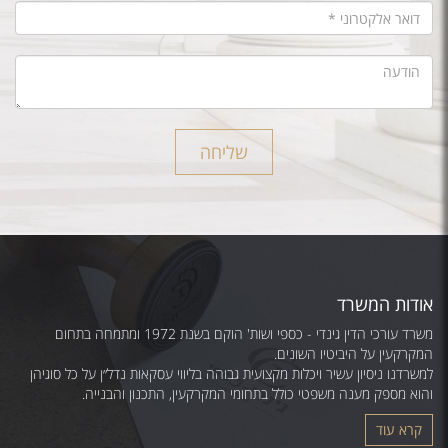
שליחה
אודות המשרד
משרד עורכי הדין גינדי - כספי ושות' הוקם בשנת 1972 ומתמחה בתחום
המקרקעין על היביטיו השונים.
למשרדנו ניסיון עשיר ויכלות מקצועית גבוהה בליווי עסקאות נדל״ן על כל סוגיהן
והוא מספק מענה משפטי כולל בתחומי המקרקעין, התכנון והבנייה.
קרא עוד