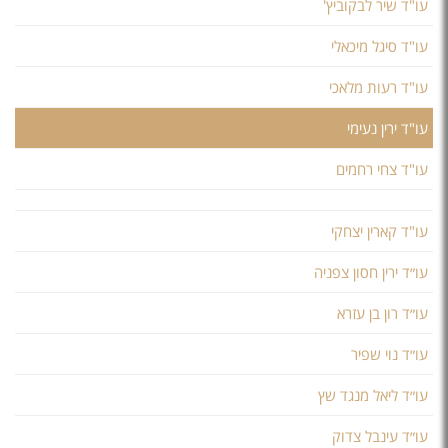
עו"ד שיר לבקוביץ'
עו"ד סיגל מיכאלי
עו"ד רעות מלאכי
עו"ד ירין נעימי
עו"ד צחי רחמים
עו"ד קארין יצחקי
עו״ד ירין חסון צפניה
עו״ד רון בן עזרא
עו״ד נוי שפיר
עו״ד ליאל מנגד שץ
עו״ד עינבל צדוק