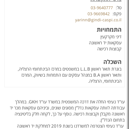
טל:
03-9640777
פקס:
03-9669842
yarinn@gindi-caspi.co.il
התמחויות
דיני מקרקעין
עסקאות יד ראשונה
קבוצות רכישה
השכלה
בוגרת תואר ראשון
L.L.B
במשפטים במרכז הבינתחומי הרצליה,
ותואר ראשון
B.A
במנהל עסקים עם התמחות בשיווק, המרכז
הבינתחומי, הרצליה.
עו"ד נעימי החלה את דרכה המשפטית במשרד עו"ד
GKH
. במהלך
עבודתה לוותה עסקאות נדל"ן מסוגים שונים, וביניהם עסקאות מכר יד
ראשונה מקבלן וקבוצות רכישה. נוסף על כך, לקחה חלק בליטיגציה
בתחום הנדל"ן.
עו"ד נעימי הצטרפה למשרדנו בשנת 2019 למחלקת יד ראשונה