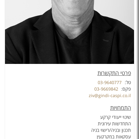
פרטי התקשרות
טל:
03-9640777
פקס:
03-9669842
ziv@gindi-caspi.co.il
התמחויות
שינוי ייעודי קרקע
התחדשות עירונית
תכנון ובניה/רישוי בניה
עסקאות במקרקעין