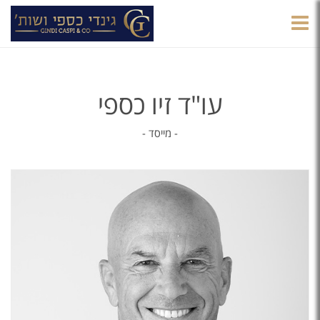
הצגת
תפריט
עו"ד זיו כספי
- מייסד -