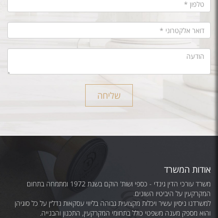
שליחה
אודות המשרד
משרד עורכי הדין גינדי - כספי ושות' הוקם בשנת 1972 ומתמחה בתחום
המקרקעין על היביטיו השונים.
למשרדנו ניסיון עשיר ויכלות מקצועית גבוהה בליווי עסקאות נדל״ן על כל סוגיהן
והוא מספק מענה משפטי כולל בתחומי המקרקעין, התכנון והבנייה.